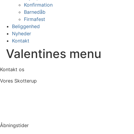
Konfirmation
Barnedåb
Firmafest
Beliggenhed
Nyheder
Kontakt
Valentines menu
Kontakt os
Vores Skotterup
+45 49 22 50 60
info@voresskotterup.dk
Fødevarestyrelsens smileyordning
Åbningstider