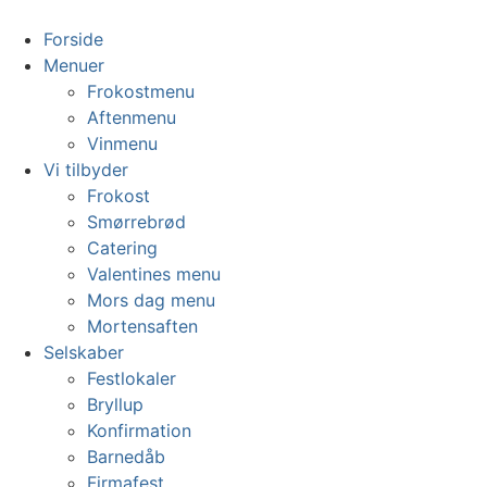
Videre
til
Forside
indhold
Menuer
Frokostmenu
Aftenmenu
Vinmenu
Vi tilbyder
Frokost
Smørrebrød
Catering
Valentines menu
Mors dag menu
Mortensaften
Selskaber
Festlokaler
Bryllup
Konfirmation
Barnedåb
Firmafest