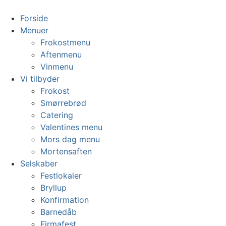
Videre
til
Forside
indhold
Menuer
Frokostmenu
Aftenmenu
Vinmenu
Vi tilbyder
Frokost
Smørrebrød
Catering
Valentines menu
Mors dag menu
Mortensaften
Selskaber
Festlokaler
Bryllup
Konfirmation
Barnedåb
Firmafest