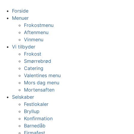
Videre
til
Forside
indhold
Menuer
Frokostmenu
Aftenmenu
Vinmenu
Vi tilbyder
Frokost
Smørrebrød
Catering
Valentines menu
Mors dag menu
Mortensaften
Selskaber
Festlokaler
Bryllup
Konfirmation
Barnedåb
Firmafest