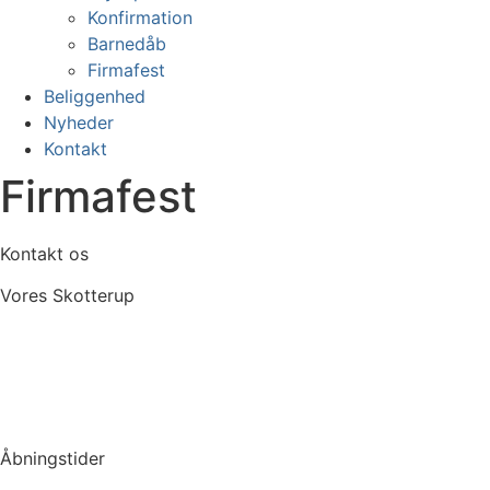
Konfirmation
Barnedåb
Firmafest
Beliggenhed
Nyheder
Kontakt
Firmafest
Kontakt os
Vores Skotterup
+45 49 22 50 60
info@voresskotterup.dk
Fødevarestyrelsens smileyordning
Åbningstider