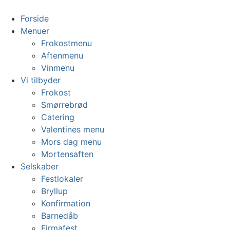
Videre
til
Forside
indhold
Menuer
Frokostmenu
Aftenmenu
Vinmenu
Vi tilbyder
Frokost
Smørrebrød
Catering
Valentines menu
Mors dag menu
Mortensaften
Selskaber
Festlokaler
Bryllup
Konfirmation
Barnedåb
Firmafest