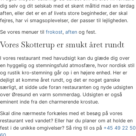
dig selv og dit selskab med et skønt måltid mad en lørdag
aften, eller det er en af livets store beginheder, der skal
fejres, har vi smagsoplevelser, der passer til lejligheden.
Se vores menuer til
frokost
,
aften
og fest.
Vores Skotterup er smukt året rundt
I vores restaurant med havudsigt kan du glæde dig over
en hyggelig og stemningsfuld atmosfære, hvor nordisk stil
og rustik kro-stemning går op i en højere enhed. Her er
dejligt at komme året rundt, og det er noget ganske
særligt, at sidde ude foran restauranten og nyde udsigten
over Øresund en varm sommerdag. Udsigten er også
eminent inde fra den charmerende krostue.
Skal dine nærmeste forkæles med et besøg på vores
restaurant ved vandet? Eller har du planer om at holde en
fest i de unikke omgivelser? Så ring til os på
+45 49 22 50
60
.