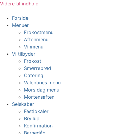
Videre til indhold
Forside
Menuer
Frokostmenu
Aftenmenu
Vinmenu
Vi tilbyder
Frokost
Smørrebrød
Catering
Valentines menu
Mors dag menu
Mortensaften
Selskaber
Festlokaler
Bryllup
Konfirmation
Barnedåb