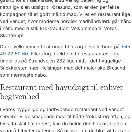
gastronomi i særklasse, altid venlig betjening og
naturligvis en udsigt til Øresund, som er den perfekte
kompagnon til et godt måltid mad. Vi er en restaurant lige
ved vandet, hvor moderne nordisk madhåndværk går hånd
i hånd med rustik kro-tradition. Velkommen til Vores
Skotterup!
Du er velkommen til at ringe til os og bestille bord på
+45
49 22 50 60
. Ellers kig direkte ind i restauranten – du
finder os på Strandvejen 232 lige midt i det hyggelige
Snekkersten, nær Helsingør, med det maleriske Øresund
som nærmeste nabo.
Restaurant med havudsigt til enhver
begivenhed
I vores hyggelige og indbydende restaurant ved vandet
serverer vi velsmagende mad til både frokost og aften, og
hvis du skal holde fest, kan du holde den hos os, ligesom
vi også tilbyder catering. Så uanset om du blot vil forkæle